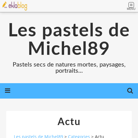
MENU
Les pastels de
Michel89
Pastels secs de natures mortes, paysages,
portraits...
Actu
Les pastels de Michel89
>
Categories
>
Actu