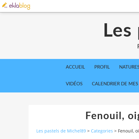
Les
ACCUEIL
PROFIL
NATURE
VIDÉOS
CALENDRIER DE MES
Fenouil, o
Les pastels de Michel89
>
Categories
>
Fenouil, o