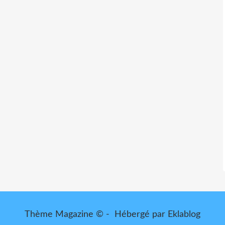
Thème Magazine © - Hébergé par
Eklablog