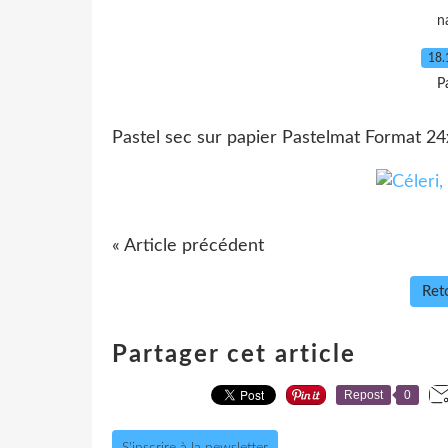
n
18.
P
Pastel sec sur papier Pastelmat Format 
« Article précédent
Reto
Partager cet article
Repost
0
S'inscrire à la newsletter