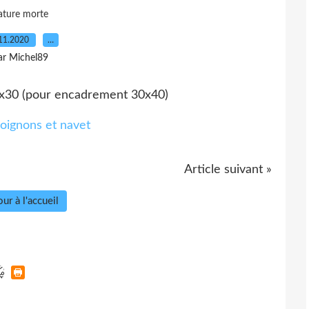
ature morte
11.2020
…
ar Michel89
24x30 (pour encadrement 30x40)
Article suivant »
ur à l'accueil