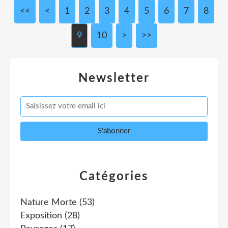
<<
<
1
2
3
4
5
6
7
8
9
10
20
30
40
>
>>
Newsletter
Catégories
Nature Morte
(53)
Exposition
(28)