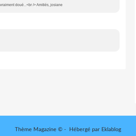
s vraiment doué...<br /> Amitiés, josiane
Thème Magazine © - Hébergé par
Eklablog