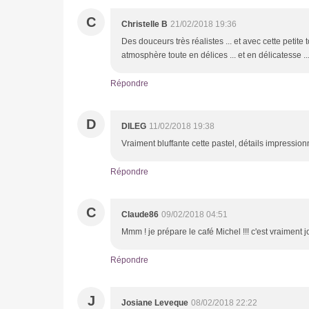
C
Christelle B
21/02/2018 19:36
Des douceurs très réalistes ... et avec cette petite
atmosphère toute en délices ... et en délicatesse .
Répondre
D
DILEG
11/02/2018 19:38
Vraiment bluffante cette pastel, détails impressio
Répondre
C
Claude86
09/02/2018 04:51
Mmm ! je prépare le café Michel !!! c'est vraiment jo
Répondre
J
Josiane Leveque
08/02/2018 22:22