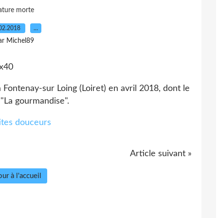
ature morte
02.2018
…
ar Michel89
0x40
Fontenay-sur Loing (Loiret) en avril 2018, dont le
"La gourmandise".
Article suivant »
ur à l'accueil