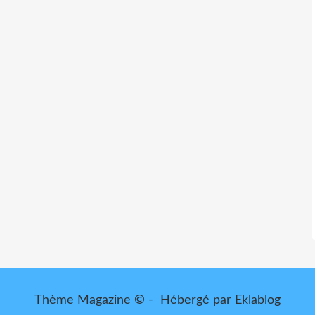
Thème Magazine © - Hébergé par
Eklablog