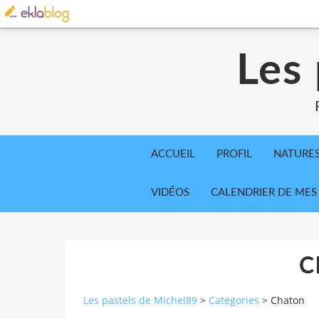
Les
ACCUEIL
PROFIL
NATURE
VIDÉOS
CALENDRIER DE MES
C
Les pastels de Michel89
>
Categories
>
Chaton