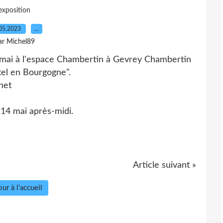
exposition
05.2023
…
ar Michel89
4 mai à l'espace Chambertin à Gevrey Chambertin
stel en Bourgogne".
enet
e 14 mai après-midi.
Article suivant »
ur à l'accueil