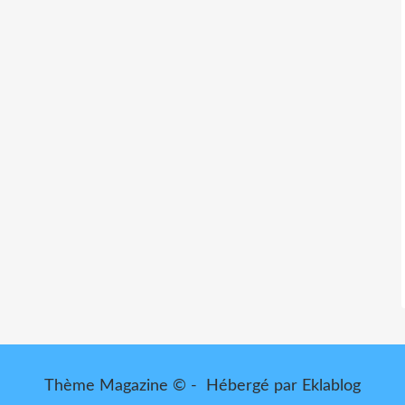
Thème Magazine © - Hébergé par
Eklablog